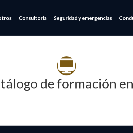
otros
Consultoria
Seguridad y emergencias
Cond
Catál
de
tálogo de formación en
formac
en
IT